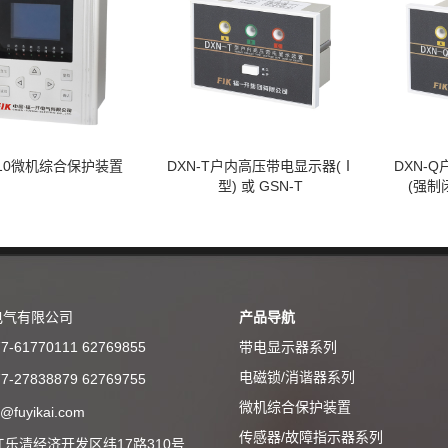
-610微机综合保护装置
DXN-T户内高压带电显示器(Ⅰ
DXN-
型) 或 GSN-T
(强制
电气有限公司
产品导航
7-61770111 62769855
带电显示器系列
电磁锁/消谐器系列
7-27838879 62769755
微机综合保护装置
@fuyikai.com
传感器/故障指示器系列
乐清经济开发区纬17路310号