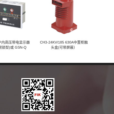
Q户内高压带电显示器
CH3-24KV/185 630A中置柜触
闭锁型)或 GSN-Q
头盒(可带屏蔽）